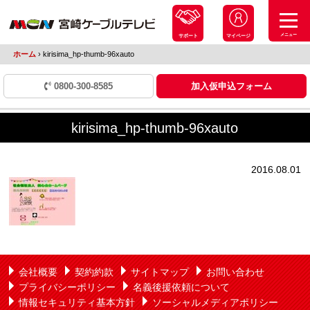
メニュー
サポート
マイページ
ホーム
›
kirisima_hp-thumb-96xauto
0800-300-8585
加入仮申込フォーム
kirisima_hp-thumb-96xauto
2016.08.01
会社概要
契約約款
サイトマップ
お問い合わせ
プライバシーポリシー
名義後援依頼について
情報セキュリティ基本方針
ソーシャルメディアポリシー