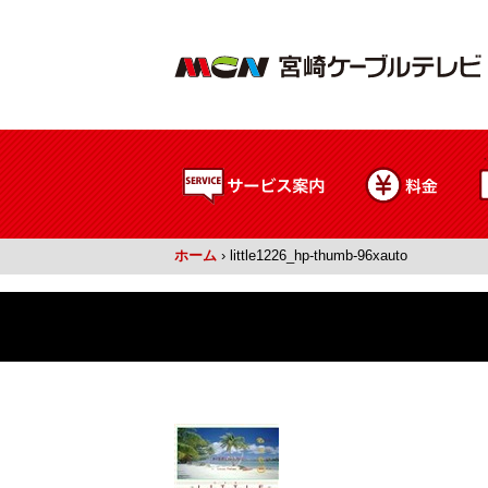
ホーム
›
little1226_hp-thumb-96xauto