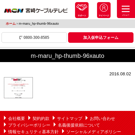
メニュー
サポート
マイページ
ホーム
›
m-maru_hp-thumb-96xauto
0800-300-8585
加入仮申込フォーム
m-maru_hp-thumb-96xauto
2016.08.02
会社概要
契約約款
サイトマップ
お問い合わせ
プライバシーポリシー
名義後援依頼について
情報セキュリティ基本方針
ソーシャルメディアポリシー