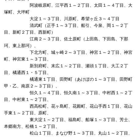
阿波岐原町、江平西１～２丁目、太田１～４丁目、大
塚町、大坪町
大淀１～３丁目、川原町、希望ヶ丘３～４丁目
清武町（正手１～３丁目、船引、今泉、岡１～２丁
目、新町２丁目、西新町）
江南２～３丁目、佐土原町（上田島、下田島、下那
珂、東上那珂）、
下北方町、城ヶ崎２～３丁目、神宮１～２丁目、神宮
町、神宮東１～３丁目、
新別府町、末広１～２丁目、瀬頭１丁目、大工２丁
目、橘通西１・５丁目、
橘通東１丁目、田野町（あけぼの１～３丁目、田野町
甲・乙、南原２～３丁目）、
恒久１～４丁目、恒久南１～３丁目、中村西１～２丁
目、中村東１～２丁目、
西高松町、花ヶ島町、花殿町、花山手西１丁目、花山
手東１～２丁目、原町、
東大淀１～２丁目、福島町、船塚１～３丁目、芳士、
本郷南方、松橋１～２丁目、
松山１丁目、まなび野１～３丁目、丸山１～２丁目、