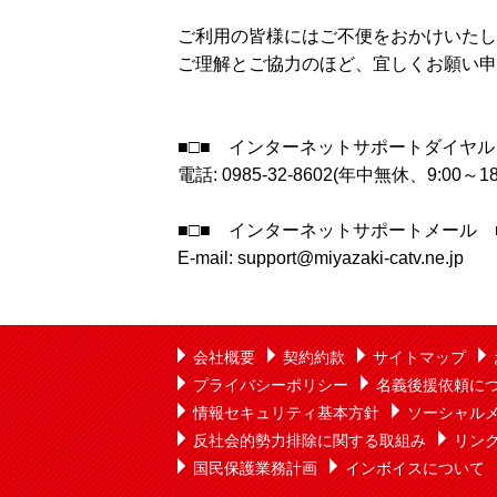
ご利用の皆様にはご不便をおかけいたし
ご理解とご協力のほど、宜しくお願い申
■□■ インターネットサポートダイヤル
電話: 0985-32-8602(年中無休、9:00～18
■□■ インターネットサポートメール ■
E-mail: support@miyazaki-catv.ne.jp
会社概要
契約約款
サイトマップ
プライバシーポリシー
名義後援依頼に
情報セキュリティ基本方針
ソーシャル
反社会的勢力排除に関する取組み
リン
国民保護業務計画
インボイスについて