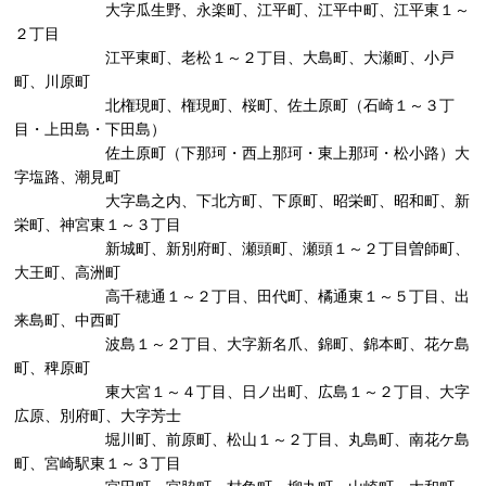
大字瓜生野、永楽町、江平町、江平中町、江平東１～
２丁目
江平東町、老松１～２丁目、大島町、大瀬町、小戸
町、川原町
北権現町、権現町、桜町、佐土原町（石崎１～３丁
目・上田島・下田島）
佐土原町（下那珂・西上那珂・東上那珂・松小路）大
字塩路、潮見町
大字島之内、下北方町、下原町、昭栄町、昭和町、新
栄町、神宮東１～３丁目
新城町、新別府町、瀬頭町、瀬頭１～２丁目曽師町、
大王町、高洲町
高千穂通１～２丁目、田代町、橘通東１～５丁目、出
来島町、中西町
波島１～２丁目、大字新名爪、錦町、錦本町、花ケ島
町、稗原町
東大宮１～４丁目、日ノ出町、広島１～２丁目、大字
広原、別府町、大字芳士
堀川町、前原町、松山１～２丁目、丸島町、南花ケ島
町、宮崎駅東１～３丁目