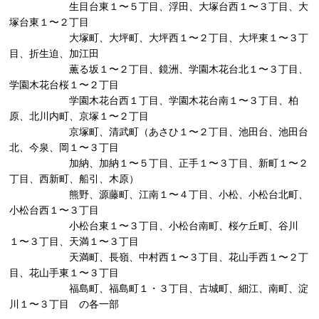
生目台東１〜５丁目、浮田、大塚台西１〜３丁目、大
塚台東１〜２丁目
大塚町、大坪町、大坪西１〜２丁目、大坪東１〜３丁
目、折生迫、加江田
薫る坂１〜２丁目、鏡洲、学園木花台北１〜３丁目、
学園木花台桜１〜２丁目
学園木花台西１丁目、学園木花台南１〜３丁目、柏
原、北川内町、京塚１〜２丁目
京塚町、清武町（あさひ１〜２丁目、池田台、池田台
北、今泉、岡１〜３丁目
加納、加納１〜５丁目、正手１〜３丁目、新町１〜２
丁目、西新町、船引、木原）
熊野、源藤町、江南１〜４丁目、小松、小松台北町、
小松台西１〜３丁目
小松台東１〜３丁目、小松台南町、桜ケ丘町、谷川
１〜３丁目、天満１〜３丁目
天満町、長嶺、中村西１〜３丁目、花山手西１〜２丁
目、花山手東１〜３丁目
福島町、福島町１・３丁目、古城町、細江、南町、淀
川１〜３丁目 の各一部