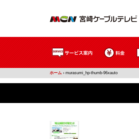
ホーム
›
murasumi_hp-thumb-96xauto