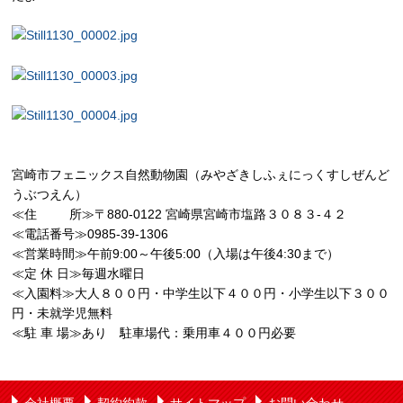
宮崎市フェニックス自然動物園（みやざきしふぇにっくすしぜんど
うぶつえん）
≪住 所≫〒880-0122 宮崎県宮崎市塩路３０８３-４２
≪電話番号≫0985-39-1306
≪営業時間≫午前9:00～午後5:00（入場は午後4:30まで）
≪定 休 日≫毎週水曜日
≪入園料≫大人８００円・中学生以下４００円・小学生以下３００
円・未就学児無料
≪駐 車 場≫あり 駐車場代：乗用車４００円必要