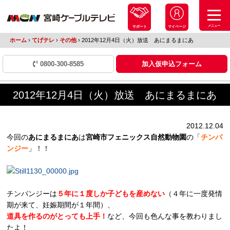
メニュー
サポート
マイページ
ホーム
›
てげテレ
›
その他
›
2012年12月4日（火）放送 あにまるまにあ
0800-300-8585
加入仮申込フォーム
2012年12月4日（火）放送 あにまるまにあ
2012.12.04
今回の
あにまるまにあ
は
宮崎市フェニックス自然動物園
の「
チンパ
ンジー
」！！
チンパンジーは
５年に１度しか子どもを産めない
（４年に一度発情
期が来て、妊娠期間が１年間）、
道具を作るのがとっても上手！
など、今回も色んな事を教わりまし
たよ！