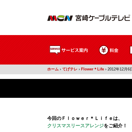
ホーム
›
てげテレ
›
Flower＊Life
›
2012年12月6
今回のＦｌｏｗｅｒ＊Ｌｉｆｅは、
クリスマスリースアレンジ
をご紹介！