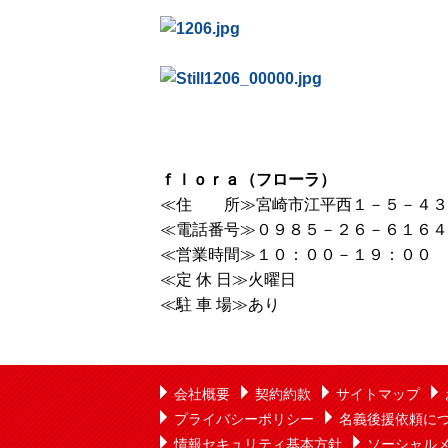
ｆｌｏｒａ（フローラ）
≪住 所≫宮崎市江平西１－５－４３
≪電話番号≫０９８５－２６－６１６４
≪営業時間≫１０：００－１９：００
≪定 休 日≫火曜日
≪駐 車 場≫あり
会社概要
契約約款
サイトマップ
プライバシーポリシー
名義後援依頼に
情報セキュリティ基本方針
ソーシャル