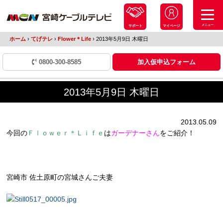
メニュー
サポート
マイページ
ホーム
›
てげテレ
›
Flower＊Life
›
2013年5月9日 木曜日
0800-300-8585
加入仮申込フォーム
2013年5月9日 木曜日
2013.05.09
今回の
Ｆｌｏｗｅｒ＊Ｌｉｆｅ
は
ガーデナーさん
をご紹介！
宮崎市 佐土原町の宮城さんご夫妻