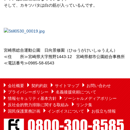
そして、カキツバタは白の筋が入っているんです。
宮崎県総合運動公園 日向景修園（ひゅうがけいしゅうえん）
≪住 所≫宮崎県大字熊野1443-12 宮崎県都市公園総合事務所
≪電話番号≫0985-58-6543
会社概要
契約約款
サイトマップ
お問い合わせ
プライバシーポリシー
名義後援依頼について
情報セキュリティ基本方針
ソーシャルメディアポリシー
反社会的勢力排除に関する取組み
リンク集
国民保護業務計画
インボイスについて
お役立ち情報