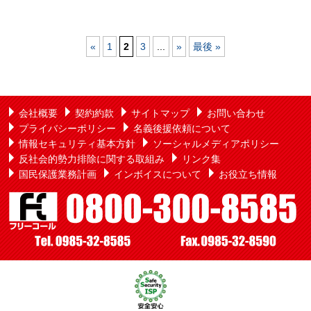
«
1
2
3
...
»
最後 »
会社概要
契約約款
サイトマップ
お問い合わせ
プライバシーポリシー
名義後援依頼について
情報セキュリティ基本方針
ソーシャルメディアポリシー
反社会的勢力排除に関する取組み
リンク集
国民保護業務計画
インボイスについて
お役立ち情報