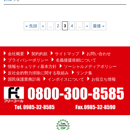
« 先頭
«
...
2
3
4
...
»
最後 »
会社概要
契約約款
サイトマップ
お問い合わせ
プライバシーポリシー
名義後援依頼について
情報セキュリティ基本方針
ソーシャルメディアポリシー
反社会的勢力排除に関する取組み
リンク集
国民保護業務計画
インボイスについて
お役立ち情報