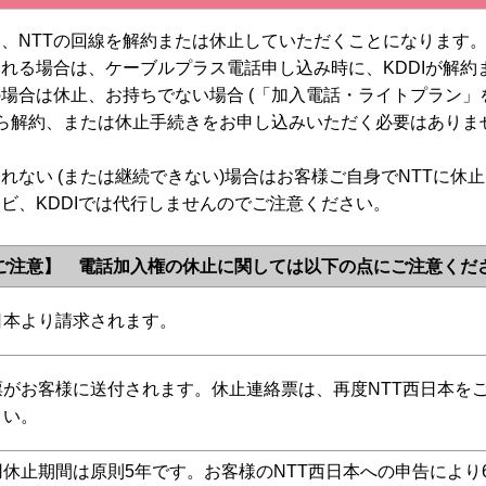
は、NTTの回線を解約または休止していただくことになります
される場合は、ケーブルプラス電話申し込み時に、KDDIが解
場合は休止、お持ちでない場合 (「加入電話・ライトプラン」を
から解約、または休止手続きをお申し込みいただく必要はありま
れない (または継続できない)場合はお客様ご自身でNTTに
ビ、KDDIでは代行しませんのでご注意ください。
注意】 電話加入権の休止に関しては以下の点にご注意くだ
日本より請求されます。
票がお客様に送付されます。休止連絡票は、再度NTT西日本を
さい。
用休止期間は原則5年です。お客様のNTT西日本への申告によ