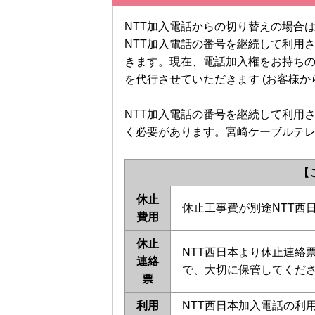
NTT加入電話からの切り替えの場合
NTT加入電話の番号を継続して利用
きます。現在、電話加入権をお持ちの
を代行させていただきます (お客様
NTT加入電話の番号を継続して利用さ
く必要があります。宮崎ケーブルテレ
【ご
休止
休止工事費が別途NTT西
費用
休止
NTT西日本より休止連絡
連絡
で、大切に保管してくだ
票
利用
NTT西日本加入電話の利