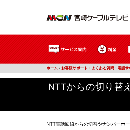
ホーム
›
お客様サポート・よくある質問
›
電話サ
NTTからの切り
NTT電話回線からの切替やナンバーポ