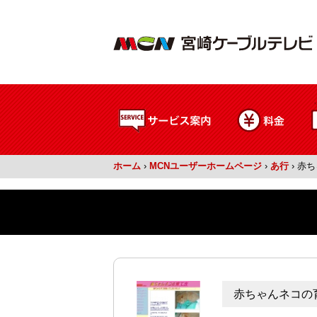
ホーム
›
MCNユーザーホームページ
›
あ行
›
赤ち
赤ちゃんネコの