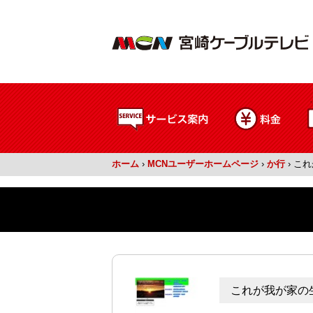
ホーム
›
MCNユーザーホームページ
›
か行
›
これ
これが我が家の