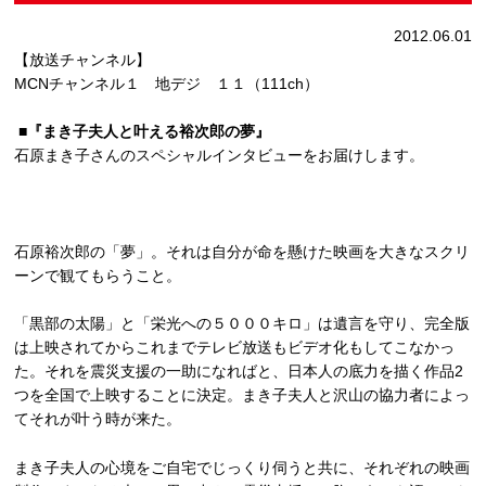
2012.06.01
【放送チャンネル】
MCNチャンネル１ 地デジ １１（111ch）
■『まき子夫人と叶える裕次郎の夢』
石原まき子さんのスペシャルインタビューをお届けします。
石原裕次郎の「夢」。それは自分が命を懸けた映画を大きなスクリ
ーンで観てもらうこと。
「黒部の太陽」と「栄光への５０００キロ」は遺言を守り、完全版
は上映されてからこれまでテレビ放送もビデオ化もしてこなかっ
た。それを震災支援の一助になればと、日本人の底力を描く作品2
つを全国で上映することに決定。まき子夫人と沢山の協力者によっ
てそれが叶う時が来た。
まき子夫人の心境をご自宅でじっくり伺うと共に、それぞれの映画