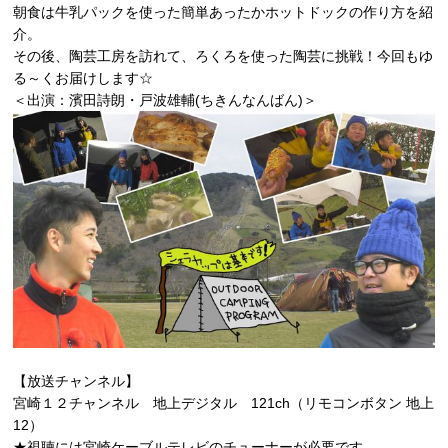
朝食は牛乳パックを使った簡単あったかホットドックの作り方を紹
介。
その後、陶芸工房を訪れて、ろくろを使った陶芸に挑戦！今回もゆ
る～くお届けします☆
＜出演：濱田詩朗・戸波雄輔(ちきんなんばん)＞
【放送チャンネル】
宮崎１２チャンネル 地上デジタル 121ch（リモコンボタン 地上
12）
★視聴には宮崎ケーブルテレビのチューナーが必要です