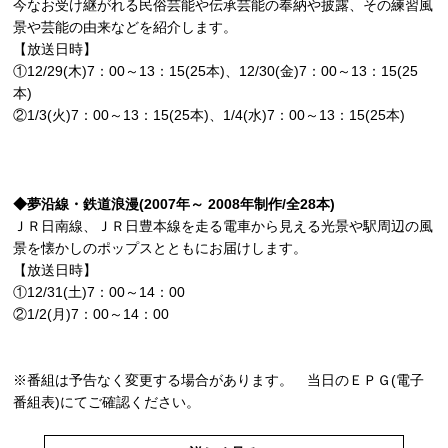
今なお受け継がれる民俗芸能や伝承芸能の奉納や披露、その練習風
景や芸能の由来などを紹介します。
【放送日時】
①12/29(木)7：00～13：15(25本)、12/30(金)7：00～13：15(25
本)
②1/3(火)7：00～13：15(25本)、1/4(水)7：00～13：15(25本)
◆夢沿線・鉄道浪漫(2007年～ 2008年制作/全28本)
ＪＲ日南線、ＪＲ日豊本線を走る電車から見える光景や駅周辺の風
景を懐かしのポップスとともにお届けします。
【放送日時】
①12/31(土)7：00～14：00
②1/2(月)7：00～14：00
※番組は予告なく変更する場合があります。 当日のＥＰＧ(電子
番組表)にてご確認ください。