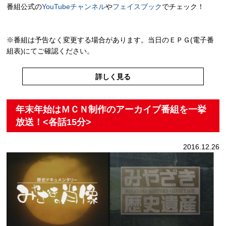
番組公式の
YouTubeチャンネル
や
フェイスブック
でチェック！
※番組は予告なく変更する場合があります。当日のＥＰＧ(電子番
組表)にてご確認ください。
詳しく見る
年末年始はＭＣＮ制作のアーカイブ番組を一挙
放送！<各話15分>
2016.12.26