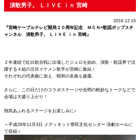
演歌男子。 ＬＩＶＥ ｉｎ 宮崎
2016.12.15
『宮崎ケーブルテレビ開局２０周年記念 ＭＣＮ×歌謡ポップスチ
ャンネル 演歌男子。 ＬＩＶＥ ｉｎ 宮崎』
２年連続で紅白歌合戦に出場したジェロを始め、演歌・歌謡界で活
躍する４組の注目イケメン歌手が宮崎に集結！
それぞれの代表曲に加え、昭和の名曲も披露。
さらに、この日だけのコラボステージや合間の軽妙なトークなどで
会場は大盛り上がり！
熱気あふれるステージをお楽しみに♪
＜平成28年11月3日 メディキット県民文化センター 演劇ホールに
て収録＞