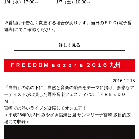
1/4（水）17:00～ 1/7（土）10:00～
※番組は予告なく変更する場合があります。当日のＥＰＧ(電子番
組表)にてご確認ください。
詳しく見る
ＦＲＥＥＤＯＭ ａｏｚｏｒａ ２０１６ 九州
2016.12.15
『自由』の名の下に、自然と音楽の融合をテーマに掲げ、多彩なア
ーティストが出演した野外音楽フェスティバル「ＦＲＥＥＤＯ
Ｍ」。
宮崎での熱いライブを凝縮してオンエア！
＜平成28年9月3日 みやざき臨海公園 サンマリーナ宮崎 多目的広
場にて収録＞