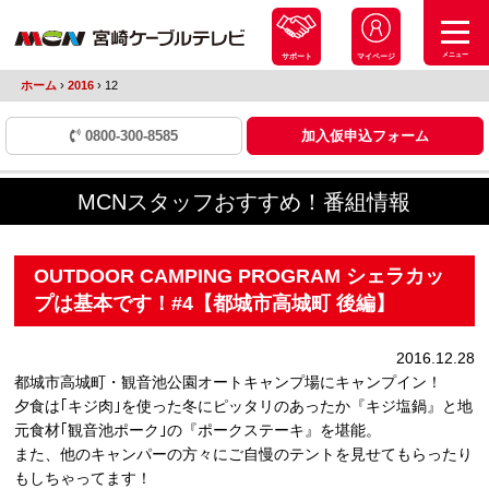
メニュー
サポート
マイページ
ホーム
›
2016
›
12
0800-300-8585
加入仮申込フォーム
MCNスタッフおすすめ！番組情報
OUTDOOR CAMPING PROGRAM シェラカッ
プは基本です！#4【都城市高城町 後編】
2016.12.28
都城市高城町・観音池公園オートキャンプ場にキャンプイン！
夕食は｢キジ肉｣を使った冬にピッタリのあったか『キジ塩鍋』と地
元食材｢観音池ポーク｣の『ポークステーキ』を堪能。
また、他のキャンパーの方々にご自慢のテントを見せてもらったり
もしちゃってます！