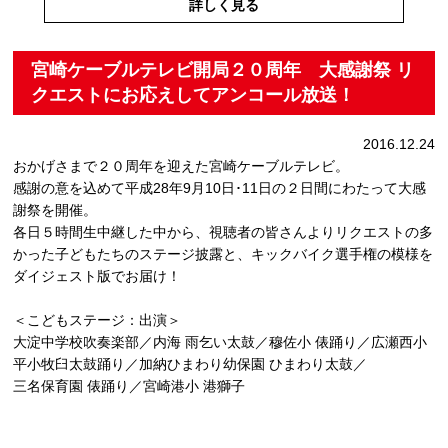
詳しく見る
宮崎ケーブルテレビ開局２０周年 大感謝祭 リ
クエストにお応えしてアンコール放送！
2016.12.24
おかげさまで２０周年を迎えた宮崎ケーブルテレビ。
感謝の意を込めて平成28年9月10日･11日の２日間にわたって大感
謝祭を開催。
各日５時間生中継した中から、視聴者の皆さんよりリクエストの多
かった子どもたちのステージ披露と、キックバイク選手権の模様を
ダイジェスト版でお届け！
＜こどもステージ：出演＞
大淀中学校吹奏楽部／内海 雨乞い太鼓／穆佐小 俵踊り／広瀬西小
平小牧臼太鼓踊り／加納ひまわり幼保園 ひまわり太鼓／
三名保育園 俵踊り／宮崎港小 港獅子