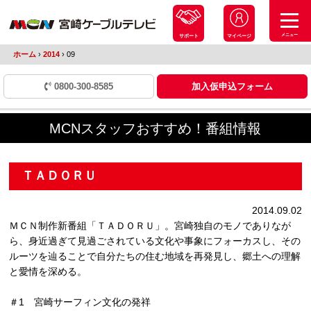
メニュー
サポート
マイページ
ホーム
›
2014
›
09
0800-300-8585
加入仮申込フォーム
MCNスタッフおすすめ！番組情報
ＴＡＤＯＲＵ
2014.09.02
ＭＣＮ制作新番組「ＴＡＤＯＲＵ」。宮崎独自のモノでありなが
ら、身近過ぎて見過ごされている文化や事象にフォーカスし、その
ルーツを辿ることで自分たちの住む地域を再発見し、郷土への理解
と愛情を深める。
＃1 宮崎サーフィン文化の発祥