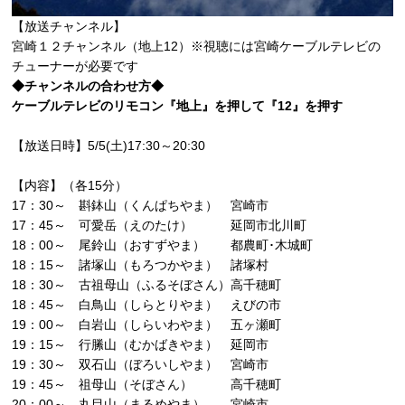
【放送チャンネル】
宮崎１２チャンネル（地上12）※視聴には宮崎ケーブルテレビの
チューナーが必要です
◆チャンネルの合わせ方◆
ケーブルテレビのリモコン『地上』を押して『12』を押す
【放送日時】5/5(土)17:30～20:30
【内容】（各15分）
17：30～ 斟鉢山（くんぱちやま） 宮崎市
17：45～ 可愛岳（えのたけ） 延岡市北川町
18：00～ 尾鈴山（おすずやま） 都農町･木城町
18：15～ 諸塚山（もろつかやま） 諸塚村
18：30～ 古祖母山（ふるそぼさん）高千穂町
18：45～ 白鳥山（しらとりやま） えびの市
19：00～ 白岩山（しらいわやま） 五ヶ瀬町
19：15～ 行縢山（むかばきやま） 延岡市
19：30～ 双石山（ぼろいしやま） 宮崎市
19：45～ 祖母山（そぼさん） 高千穂町
20：00～ 丸目山（まるめやま） 宮崎市