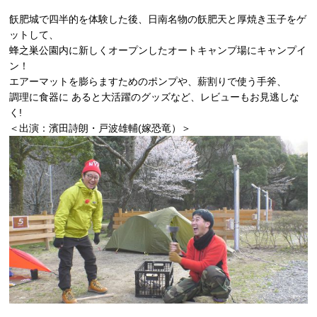
飫肥城で四半的を体験した後、日南名物の飫肥天と厚焼き玉子をゲ
ットして、
蜂之巣公園内に新しくオープンしたオートキャンプ場にキャンプイ
ン！
エアーマットを膨らますためのポンプや、薪割りで使う手斧、
調理に食器に あると大活躍のグッズなど、レビューもお見逃しな
く!
＜出演：濱田詩朗・戸波雄輔(嫁恐竜）＞