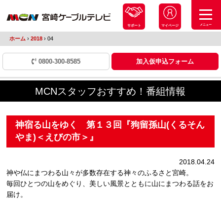
メニュー
サポート
マイページ
ホーム
›
2018
›
04
0800-300-8585
加入仮申込フォーム
MCNスタッフおすすめ！番組情報
神宿る山をゆく 第１３回『狗留孫山(くるそん
やま)＜えびの市＞』
2018.04.24
神や仏にまつわる山々が多数存在する神々のふるさと宮崎。
毎回ひとつの山をめぐり、美しい風景とともに山にまつわる話をお
届け。