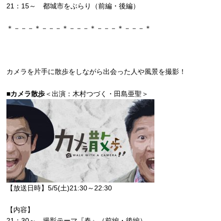
21：15～ 都城市をぶらり（前編・後編）
＊－－－＊－－－＊－－－＊－－－＊－－－＊
カメラを片手に散歩をしながら出会った人や風景を撮影！
■カメラ散歩
＜出演：木村つづく・田島亜聖＞
【放送日時】5/5(土)21:30～22:30
【内容】
21：30～ 撮影テーマ『春』（前編・後編）