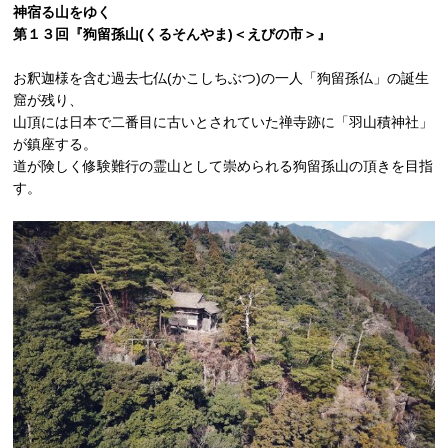
神宿る山をゆく
第１３回『狗留孫山(くるそんやま)＜えびの市＞』
お釈迦様を含む過去七仏(かこしちぶつ)の一人「狗留孫仏」の誕生
窟が残り、
山頂には日本で二番目に古いとされていた禅寺跡に「羽山積神社」
が鎮座する。
道が険しく修験難行の霊山として崇められる狗留孫山の頂きを目指
す。