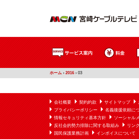
ホーム
›
2016
›
03
会社概要
契約約款
サイトマップ
プライバシーポリシー
名義後援依頼に
情報セキュリティ基本方針
ソーシャル
反社会的勢力排除に関する取組み
リン
国民保護業務計画
インボイスについて