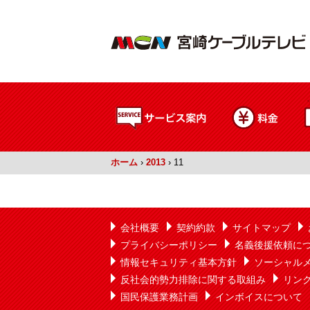
ホーム
›
2013
›
11
会社概要
契約約款
サイトマップ
プライバシーポリシー
名義後援依頼に
情報セキュリティ基本方針
ソーシャル
反社会的勢力排除に関する取組み
リン
国民保護業務計画
インボイスについて