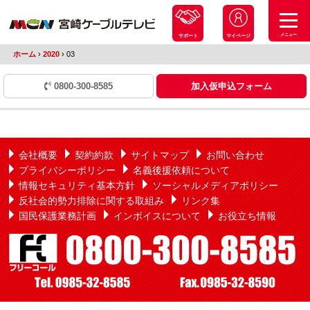
メニュー
サポート
マイページ
ホーム
›
2020
›
03
0800-300-8585
加入仮申込フォーム
会社概要
契約約款
サイトマップ
お問い合わせ
プライバシーポリシー
名義後援依頼について
情報セキュリティ基本方針
ソーシャルメディアポリシー
反社会的勢力排除に関する取組み
リンク集
国民保護業務計画
インボイスについて
お役立ち情報