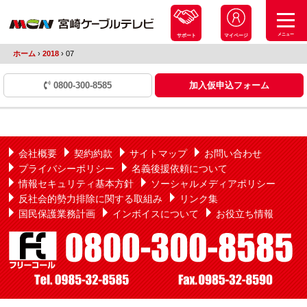
メニュー
サポート
マイページ
ホーム
›
2018
›
07
0800-300-8585
加入仮申込フォーム
会社概要
契約約款
サイトマップ
お問い合わせ
プライバシーポリシー
名義後援依頼について
情報セキュリティ基本方針
ソーシャルメディアポリシー
反社会的勢力排除に関する取組み
リンク集
国民保護業務計画
インボイスについて
お役立ち情報