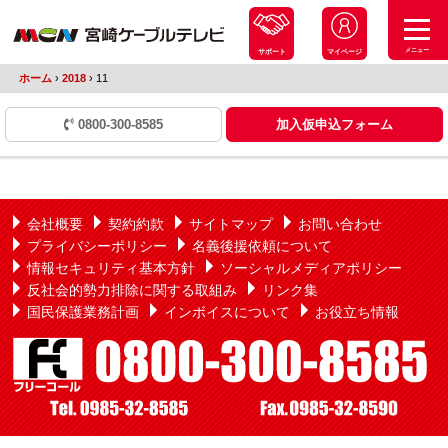
メニュー
サポート
マイページ
ホーム
›
2018
›
11
0800-300-8585
加入仮申込フォーム
会社概要
契約約款
サイトマップ
お問い合わせ
プライバシーポリシー
名義後援依頼について
情報セキュリティ基本方針
ソーシャルメディアポリシー
反社会的勢力排除に関する取組み
リンク集
国民保護業務計画
インボイスについて
お役立ち情報