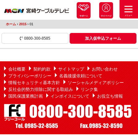
メニュー
サポート
マイページ
ホーム
›
2015
›
01
0800-300-8585
加入仮申込フォーム
会社概要
契約約款
サイトマップ
お問い合わせ
プライバシーポリシー
名義後援依頼について
情報セキュリティ基本方針
ソーシャルメディアポリシー
反社会的勢力排除に関する取組み
リンク集
国民保護業務計画
インボイスについて
お役立ち情報