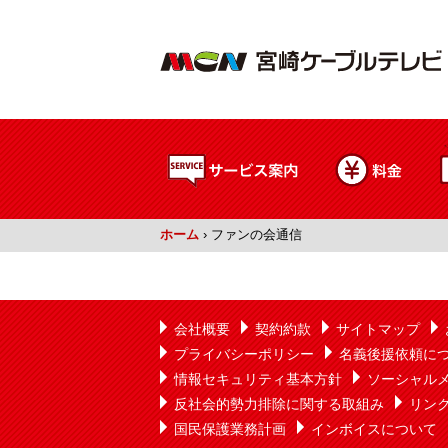
ホーム
›
ファンの会通信
会社概要
契約約款
サイトマップ
プライバシーポリシー
名義後援依頼に
情報セキュリティ基本方針
ソーシャル
反社会的勢力排除に関する取組み
リン
国民保護業務計画
インボイスについて