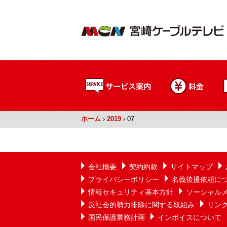
ホーム
›
2019
›
07
会社概要
契約約款
サイトマップ
プライバシーポリシー
名義後援依頼に
情報セキュリティ基本方針
ソーシャル
反社会的勢力排除に関する取組み
リン
国民保護業務計画
インボイスについて