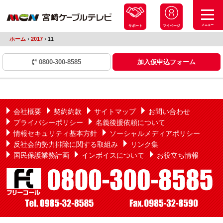
メニュー
サポート
マイページ
ホーム
›
2017
›
11
0800-300-8585
加入仮申込フォーム
会社概要
契約約款
サイトマップ
お問い合わせ
プライバシーポリシー
名義後援依頼について
情報セキュリティ基本方針
ソーシャルメディアポリシー
反社会的勢力排除に関する取組み
リンク集
国民保護業務計画
インボイスについて
お役立ち情報