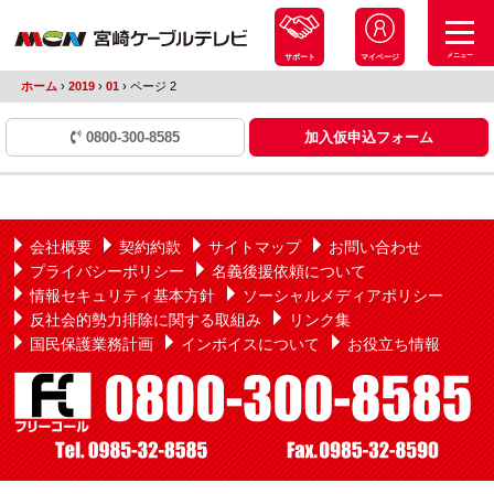
メニュー
サポート
マイページ
ホーム
›
2019
›
01
›
ページ 2
0800-300-8585
加入仮申込フォーム
会社概要
契約約款
サイトマップ
お問い合わせ
プライバシーポリシー
名義後援依頼について
情報セキュリティ基本方針
ソーシャルメディアポリシー
反社会的勢力排除に関する取組み
リンク集
国民保護業務計画
インボイスについて
お役立ち情報