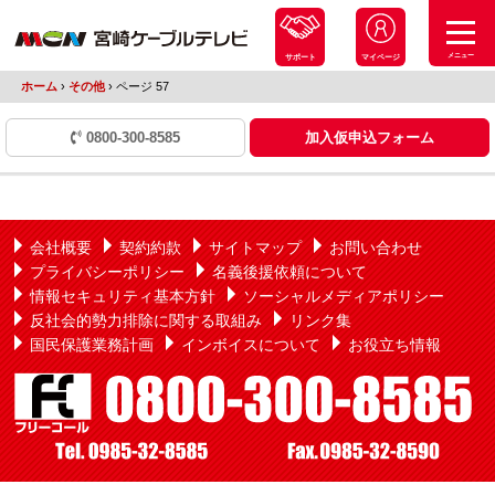
メニュー
サポート
マイページ
ホーム
›
その他
›
ページ 57
0800-300-8585
加入仮申込フォーム
会社概要
契約約款
サイトマップ
お問い合わせ
プライバシーポリシー
名義後援依頼について
情報セキュリティ基本方針
ソーシャルメディアポリシー
反社会的勢力排除に関する取組み
リンク集
国民保護業務計画
インボイスについて
お役立ち情報